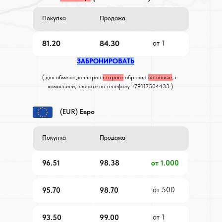
Покупка
Продажа
81.20
84.30
от 1
ЗАБРОНИРОВАТЬ
( для обмена долларов
старого
образца
на новые
, с
комиссией, звоните по телефону +79117504433 )
(EUR)
Евро
Покупка
Продажа
96.51
98.38
от 1.000
от 500
95.70
98.70
от 1
93.50
99.00