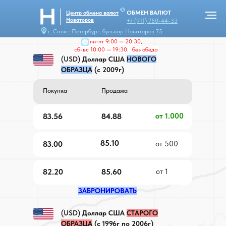
ОБМЕН ВАЛЮТ
Центр обмена валют
Новаторов
+7 (911) 750-44-33
г. Санкт-Петербург, бульвар Новаторов 75
пн-пт 9:00 — 20:30,
сб-вс 10:00 — 19:30. без обеда
(USD)
Доллар США
НОВОГО
ОБРАЗЦА
(с 2009г)
Покупка
Продажа
83.56
84.88
от 1.000
85.10
83.00
от 500
82.20
85.60
от 1
ЗАБРОНИРОВАТЬ
(USD)
Доллар США
СТАРОГО
ОБРАЗЦА
(с 1996г по 2006г)