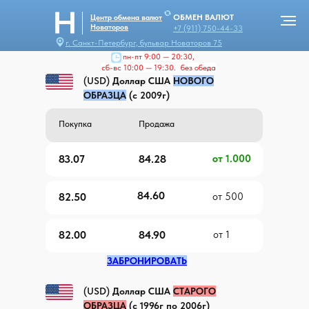
ОБМЕН ВАЛЮТ
Центр обмена валют
Новаторов
+7 (911) 750-44-33
г. Санкт-Петербург, бульвар Новаторов 75
пн-пт 9:00 — 20:30,
сб-вс 10:00 — 19:30. без обеда
(USD)
Доллар США
НОВОГО
ОБРАЗЦА
(с 2009г)
Покупка
Продажа
83.07
84.28
от 1.000
84.60
82.50
от 500
82.00
84.90
от 1
ЗАБРОНИРОВАТЬ
(USD)
Доллар США
СТАРОГО
ОБРАЗЦА
(с 1996г по 2006г)