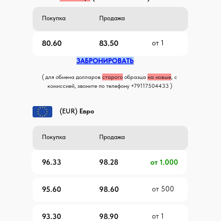
Покупка
Продажа
80.60
83.50
от 1
ЗАБРОНИРОВАТЬ
( для обмена долларов
старого
образца
на новые
, с
комиссией, звоните по телефону +79117504433 )
(EUR)
Евро
Покупка
Продажа
96.33
98.28
от 1.000
от 500
95.60
98.60
от 1
93.30
98.90